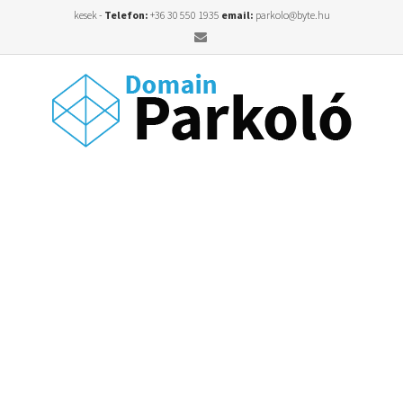
kesek -
Telefon:
+36 30 550 1935
email:
parkolo@byte.hu
Email