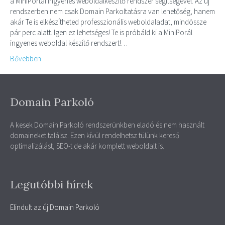
a MiniPortál ingyenes weboldalkészítő rendszer segítségével. Az új
rendszerben nem csak Domain Parkoltatásra van lehetőség, hanem
akár Te is elkészítheted professzionális weboldaladat, mindössze
pár perc alatt. Igen ez lehetséges! Te is próbáld ki a MiniPorál
ingyenes weboldal készítő rendszert!…
Bővebben
Domain Parkoló
A kesek Domain Parkoló rendszerünkben eladó és nem használt
domaineket találsz. Ezen kívül rendelhetsz tülünk kereső
optimalizálást, SEO-t de akár komplett weboldalt is.
Legutóbbi hírek
Elindult az új Domain Parkoló